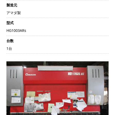
製造元
アマダ製
型式
HG1003ARs
台数
1台