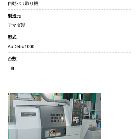
自動バリ取り機
製造元
アマダ製
型式
AuDebu1000
台数
1台