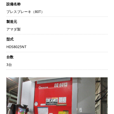
設備名称
プレスブレーキ（80T）
製造元
アマダ製
型式
HDS8025NT
台数
3台