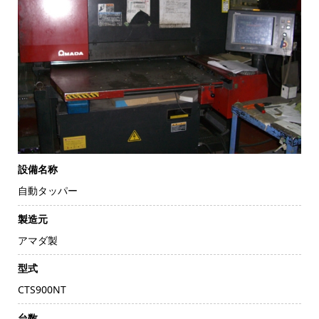
設備名称
自動タッパー
製造元
アマダ製
型式
CTS900NT
台数