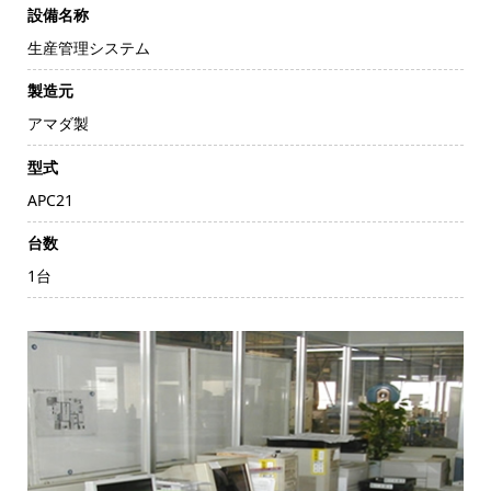
設備名称
生産管理システム
製造元
アマダ製
型式
APC21
台数
1台